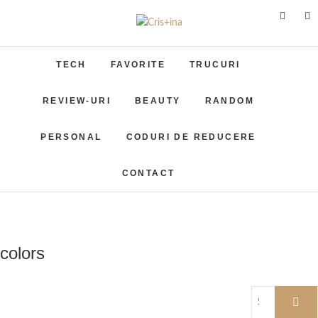
Skip
to
Cris+ina
UN BLOG CU DE TOATE
content
TECH
FAVORITE
TRUCURI
REVIEW-URI
BEAUTY
RANDOM
PERSONAL
CODURI DE REDUCERE
CONTACT
colors