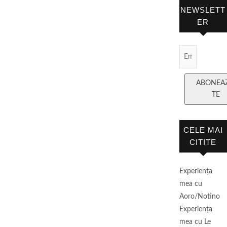
NEWSLETT
ER
Email
Subscript
ABONEA
TE
CELE MAI
CITITE
Experienţa
mea cu
Aoro/Notino
Experienţa
mea cu Le