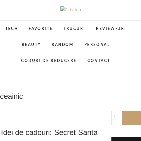
Skip
to
Cris+ina
UN BLOG CU DE TOATE
content
TECH
FAVORITE
TRUCURI
REVIEW-URI
BEAUTY
RANDOM
PERSONAL
CODURI DE REDUCERE
CONTACT
ceainic
Idei de cadouri: Secret Santa