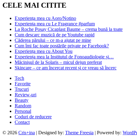
CELE MAI CITITE
Experienţa mea cu Aoro/Notino
Experienţa mea cu Le Fragrance #parfum
La Roche Posay Cicaplast Baume – crema bună la toate
Cum descarc muzică de pe Youtube rapid
Căderea părului – ce m-a ajutat pe mine
Cum îmi fac toate postările private pe Facebook?
Experiența mea cu About You
Experiența mea la Institutul de Fonoaudiologie și…
Măcinişul de la Solaris – micul dejun preferat
Skincare – ce am încercat recent și ce vreau să încerc
Tech
Favorite
Trucuri
Review-uri
Beauty
Random
Personal
Coduri de reducere
Contact
© 2026
Cris+ina
| Designed by:
Theme Freesia
| Powered by:
WordPr