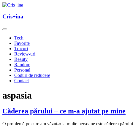
Skip
to
un blog cu de toate
content
Cris+ina
Cris+ina
Tech
Favorite
Trucuri
Review-uri
Beauty
Random
Personal
Coduri de reducere
Contact
aspasia
Căderea părului – ce m-a ajutat pe mine
O problemă pe care am văzut-o la multe persoane este căderea părului