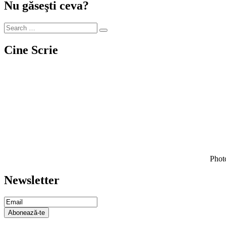
Nu găseşti ceva?
Cine Scrie
Photo
Newsletter
Email
Subscription
Abonează-te