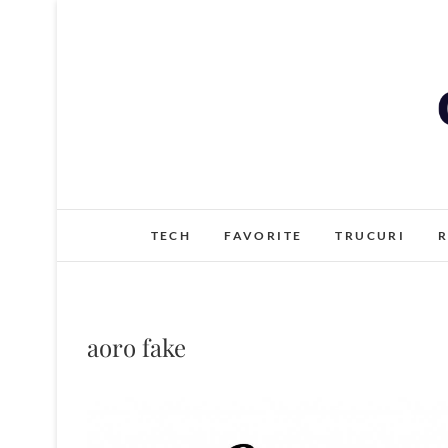
Skip
to
content
TECH
FAVORITE
TRUCURI
R
aoro fake