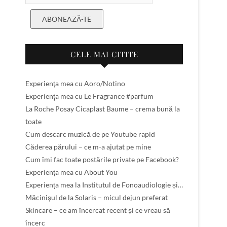
ABONEAZĂ-TE
CELE MAI CITITE
Experienţa mea cu Aoro/Notino
Experienţa mea cu Le Fragrance #parfum
La Roche Posay Cicaplast Baume – crema bună la
toate
Cum descarc muzică de pe Youtube rapid
Căderea părului – ce m-a ajutat pe mine
Cum îmi fac toate postările private pe Facebook?
Experiența mea cu About You
Experiența mea la Institutul de Fonoaudiologie și…
Măcinişul de la Solaris – micul dejun preferat
Skincare – ce am încercat recent și ce vreau să
încerc