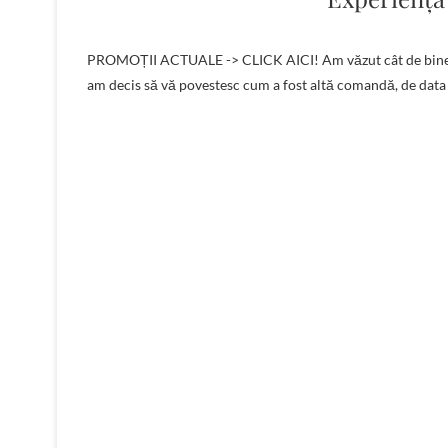
PROMOȚII ACTUALE -> CLICK AICI! Am văzut cât de bine a prins articolul cu experienţa mea cu magazinul online Le Fragrance şi
am decis să vă povestesc cum a fost altă comandă, de data 