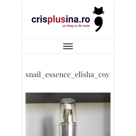
Skip
to
content
Cris+ina
UN BLOG CU DE TOATE
snail_essence_elisha_coy