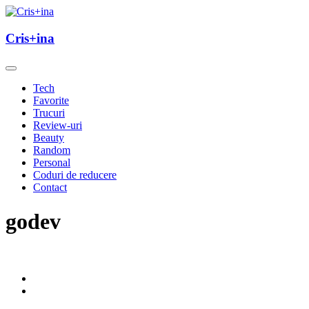
Skip
to
un blog cu de toate
content
Cris+ina
Cris+ina
Tech
Favorite
Trucuri
Review-uri
Beauty
Random
Personal
Coduri de reducere
Contact
godev