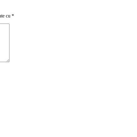
ate cu
*