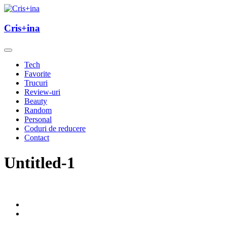
Skip
to
un blog cu de toate
content
Cris+ina
Cris+ina
Tech
Favorite
Trucuri
Review-uri
Beauty
Random
Personal
Coduri de reducere
Contact
Untitled-1