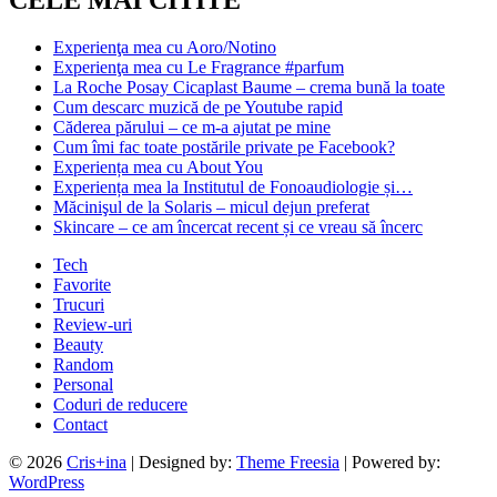
Experienţa mea cu Aoro/Notino
Experienţa mea cu Le Fragrance #parfum
La Roche Posay Cicaplast Baume – crema bună la toate
Cum descarc muzică de pe Youtube rapid
Căderea părului – ce m-a ajutat pe mine
Cum îmi fac toate postările private pe Facebook?
Experiența mea cu About You
Experiența mea la Institutul de Fonoaudiologie și…
Măcinişul de la Solaris – micul dejun preferat
Skincare – ce am încercat recent și ce vreau să încerc
Tech
Favorite
Trucuri
Review-uri
Beauty
Random
Personal
Coduri de reducere
Contact
© 2026
Cris+ina
| Designed by:
Theme Freesia
| Powered by:
WordPress