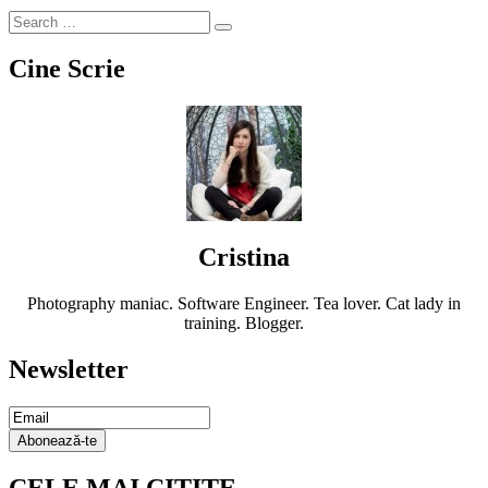
Cine Scrie
Cristina
Photography maniac. Software Engineer. Tea lover. Cat lady in
training. Blogger.
Newsletter
Email
Subscription
Abonează-te
CELE MAI CITITE