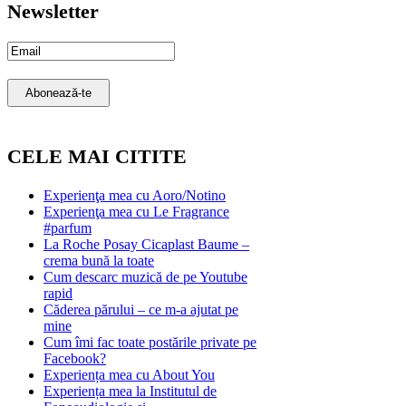
Newsletter
Email
Subscription
Abonează-te
CELE MAI CITITE
Experienţa mea cu Aoro/Notino
Experienţa mea cu Le Fragrance
#parfum
La Roche Posay Cicaplast Baume –
crema bună la toate
Cum descarc muzică de pe Youtube
rapid
Căderea părului – ce m-a ajutat pe
mine
Cum îmi fac toate postările private pe
Facebook?
Experiența mea cu About You
Experiența mea la Institutul de