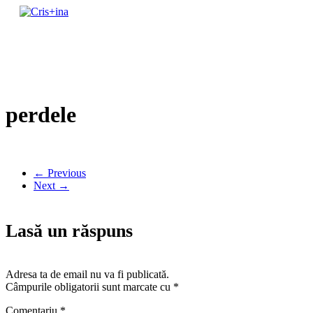
Skip
to
un blog cu de toate
content
Cris+ina
perdele
← Previous
Next →
Lasă un răspuns
Adresa ta de email nu va fi publicată.
Câmpurile obligatorii sunt marcate cu
*
Comentariu
*