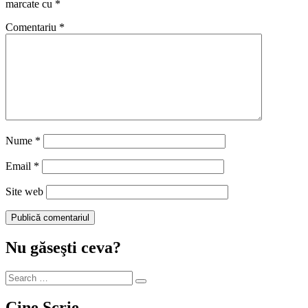
marcate cu
*
Comentariu
*
Nume
*
Email
*
Site web
Nu găseşti ceva?
Cine Scrie