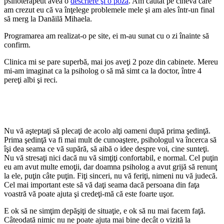
psihoterapeut avea o
descriere şi o poză
. Am căutat pe cineva care
am crezut eu că va înţelege problemele mele şi am ales într-un final
să merg la Danăilă Mihaela.
Programarea am realizat-o pe site, ei m-au sunat cu o zi înainte să
confirm.
Clinica mi se pare superbă, mai jos aveţi 2 poze din cabinete. Mereu
mi-am imaginat ca la psiholog o să mă simt ca la doctor, între 4
pereţi albi şi reci.
Nu vă aşteptaţi să plecaţi de acolo alţi oameni după prima şedinţă.
Prima şedinţă va fi mai mult de cunoaştere, psihologul va încerca să
îşi dea seama ce vă supără, să aibă o idee despre voi, cine sunteţi.
Nu vă stresaţi nici dacă nu vă simţiţi confortabil, e normal. Cel puţin
eu am avut multe emoţii, dar doamna psiholog a avut grijă să renunţ
la ele, puţin câte puţin. Fiţi sinceri, nu vă feriţi, nimeni nu vă judecă.
Cel mai important este să vă daţi seama dacă persoana din faţa
voastră vă poate ajuta şi credeţi-mă că este foarte uşor.
E ok să ne simţim depăşiţi de situaţie, e ok să nu mai facem faţă.
Câteodată nimic nu ne poate ajuta mai bine decât o vizită la