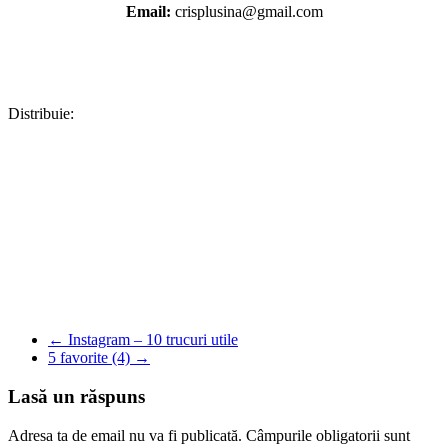
Email:
crisplusina@gmail.com
Distribuie:
Facebook
WhatsApp
X
Pinterest
Copy
Link
Partajează
←
Instagram – 10 trucuri utile
5 favorite (4)
→
Lasă un răspuns
Adresa ta de email nu va fi publicată.
Câmpurile obligatorii sunt