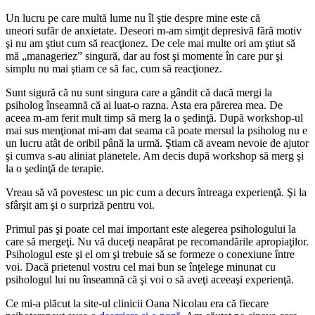
Un lucru pe care multă lume nu îl ştie despre mine este că
uneori sufăr de anxietate. Deseori m-am simţit depresivă fără motiv
şi nu am ştiut cum să reacţionez. De cele mai multe ori am ştiut să
mă „manageriez” singură, dar au fost şi momente în care pur şi
simplu nu mai ştiam ce să fac, cum să reacţionez.
Sunt sigură că nu sunt singura care a gândit că dacă mergi la
psiholog înseamnă că ai luat-o razna. Asta era părerea mea. De
aceea m-am ferit mult timp să merg la o şedinţă. După workshop-ul
mai sus menţionat mi-am dat seama că poate mersul la psiholog nu e
un lucru atât de oribil până la urmă. Ştiam că aveam nevoie de ajutor
şi cumva s-au aliniat planetele. Am decis după workshop să merg şi
la o şedinţă de terapie.
Vreau să vă povestesc un pic cum a decurs întreaga experienţă. Şi la
sfârşit am şi o surpriză pentru voi.
Primul pas şi poate cel mai important este alegerea psihologului la
care să mergeţi. Nu vă duceţi neapărat pe recomandările apropiaţilor.
Psihologul este şi el om şi trebuie să se formeze o conexiune între
voi. Dacă prietenul vostru cel mai bun se înţelege minunat cu
psihologul lui nu înseamnă că şi voi o să aveţi aceeaşi experienţă.
Ce mi-a plăcut la site-ul clinicii Oana Nicolau era că fiecare