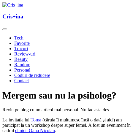
Skip
to
un blog cu de toate
content
Cris+ina
Cris+ina
Tech
Favorite
Trucuri
Review-uri
Beauty
Random
Personal
Coduri de reducere
Contact
Mergem sau nu la psiholog?
Revin pe blog cu un articol mai personal. Nu fac asta des.
La invitaţia lui
Toma
(căruia îi mulţumesc încă o dată şi aici) am
participat la un workshop despre super femei. A fost un eveniment în
cadrul
clinicii Oana Nicolau
.