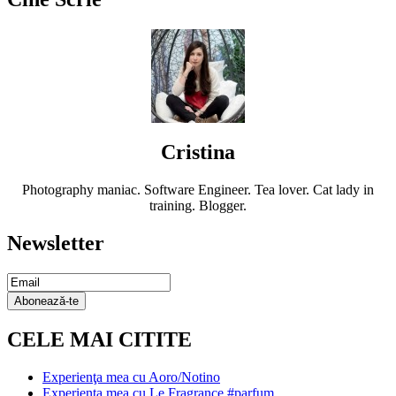
Cristina
Photography maniac. Software Engineer. Tea lover. Cat lady in
training. Blogger.
Newsletter
Email
Subscription
Abonează-te
CELE MAI CITITE
Experienţa mea cu Aoro/Notino
Experienţa mea cu Le Fragrance #parfum