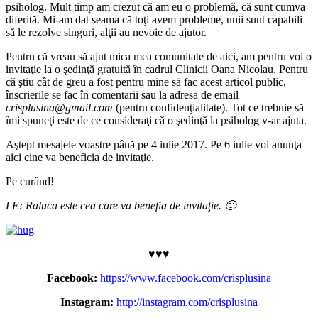
psiholog. Mult timp am crezut că am eu o problemă, că sunt cumva
diferită. Mi-am dat seama că toţi avem probleme, unii sunt capabili
să le rezolve singuri, alţii au nevoie de ajutor.
Pentru că vreau să ajut mica mea comunitate de aici, am pentru voi o
invitaţie la o şedinţă gratuită în cadrul Clinicii Oana Nicolau. Pentru
că ştiu cât de greu a fost pentru mine să fac acest articol public,
înscrierile se fac în comentarii sau la adresa de email
crisplusina@gmail.com
(pentru confidenţialitate). Tot ce trebuie să
îmi spuneţi este de ce consideraţi că o şedinţă la psiholog v-ar ajuta.
Aştept mesajele voastre până pe 4 iulie 2017. Pe 6 iulie voi anunţa
aici cine va beneficia de invitaţie.
Pe curând!
LE: Raluca este cea care va benefia de invitaţie. 🙂
♥♥♥
Facebook:
https://www.facebook.com/crisplusina
Instagram:
http://instagram.com/crisplusina