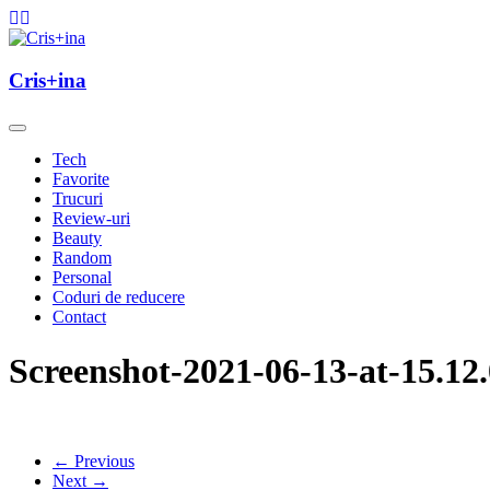
Skip
to
content
un blog cu de toate
Cris+ina
Cris+ina
Tech
Favorite
Trucuri
Review-uri
Beauty
Random
Personal
Coduri de reducere
Contact
Screenshot-2021-06-13-at-15.12
← Previous
Next →