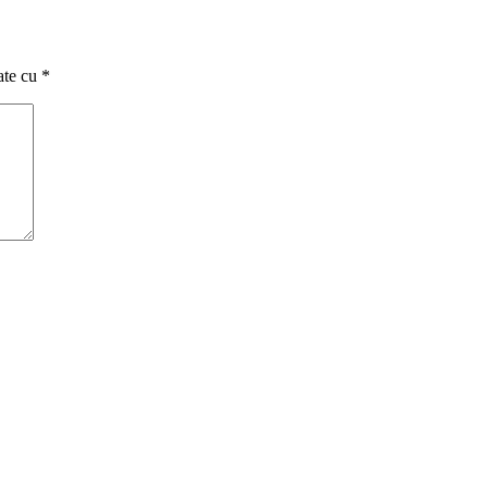
ate cu
*