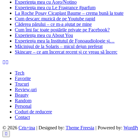
Experienţa mea cu Aoro/Notino
Experienţa mea cu Le Fragrance #parfum
La Roche Posay Cicaplast Baume – crema bună la toate
Cum descarc muzică de pe Youtube rapid
Căderea părului – ce m-a ajutat pe mine
Cum îmi fac toate postările private pe Facebook?
Experiența mea cu About You
Experiența mea la Institutul de Fonoaudiologie și…
Măcinişul de la Solaris – micul dejun preferat
Skincare – ce am încercat recent și ce vreau să încerc
Tech
Favorite
Trucuri
Review-uri
Beauty
Random
Personal
Coduri de reducere
Contact
© 2026
Cris+ina
| Designed by:
Theme Freesia
| Powered by:
WordPr