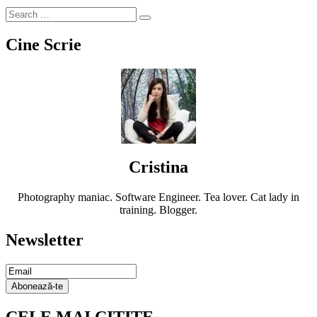
Cine Scrie
Cristina
Photography maniac. Software Engineer. Tea lover. Cat lady in
training. Blogger.
Newsletter
Email
Subscription
Abonează-te
CELE MAI CITITE