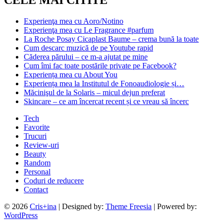
Experienţa mea cu Aoro/Notino
Experienţa mea cu Le Fragrance #parfum
La Roche Posay Cicaplast Baume – crema bună la toate
Cum descarc muzică de pe Youtube rapid
Căderea părului – ce m-a ajutat pe mine
Cum îmi fac toate postările private pe Facebook?
Experiența mea cu About You
Experiența mea la Institutul de Fonoaudiologie și…
Măcinişul de la Solaris – micul dejun preferat
Skincare – ce am încercat recent și ce vreau să încerc
Tech
Favorite
Trucuri
Review-uri
Beauty
Random
Personal
Coduri de reducere
Contact
© 2026
Cris+ina
| Designed by:
Theme Freesia
| Powered by:
WordPress