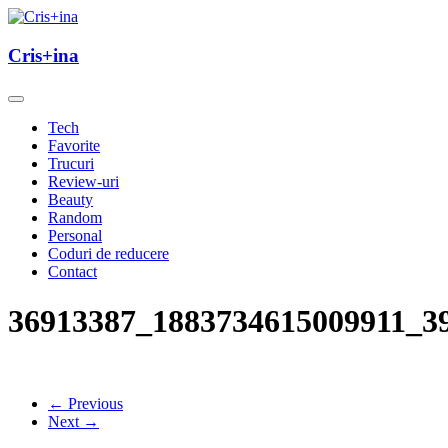
Skip
to
un blog cu de toate
content
Cris+ina
Cris+ina
Tech
Favorite
Trucuri
Review-uri
Beauty
Random
Personal
Coduri de reducere
Contact
36913387_1883734615009911_3
← Previous
Next →