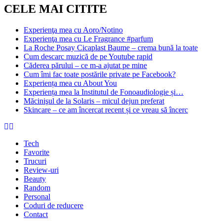
CELE MAI CITITE
Experienţa mea cu Aoro/Notino
Experienţa mea cu Le Fragrance #parfum
La Roche Posay Cicaplast Baume – crema bună la toate
Cum descarc muzică de pe Youtube rapid
Căderea părului – ce m-a ajutat pe mine
Cum îmi fac toate postările private pe Facebook?
Experiența mea cu About You
Experiența mea la Institutul de Fonoaudiologie și…
Măcinişul de la Solaris – micul dejun preferat
Skincare – ce am încercat recent și ce vreau să încerc
Tech
Favorite
Trucuri
Review-uri
Beauty
Random
Personal
Coduri de reducere
Contact