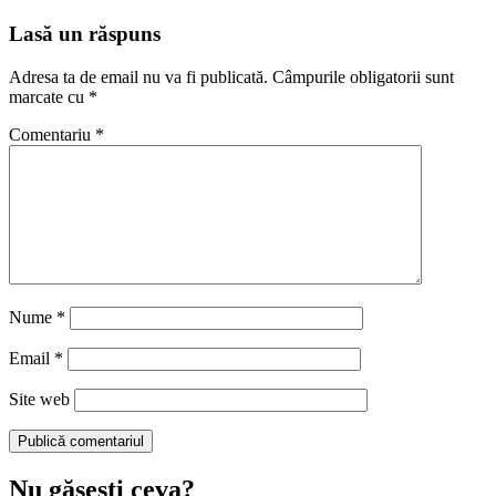
Lasă un răspuns
Adresa ta de email nu va fi publicată.
Câmpurile obligatorii sunt
marcate cu
*
Comentariu
*
Nume
*
Email
*
Site web
Nu găseşti ceva?