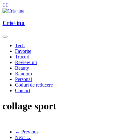
Skip
to
content
un blog cu de toate
Cris+ina
Cris+ina
Tech
Favorite
Trucuri
Review-uri
Beauty
Random
Personal
Coduri de reducere
Contact
collage sport
← Previous
Next →