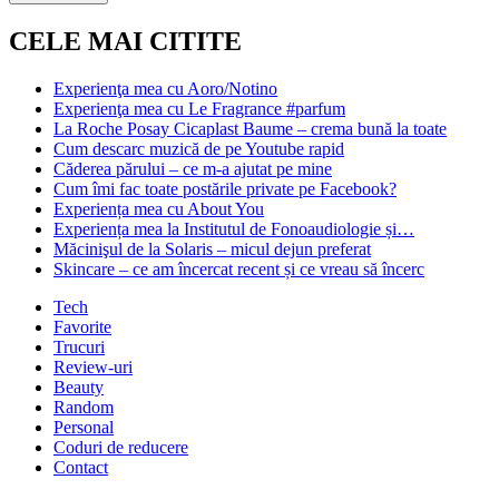
CELE MAI CITITE
Experienţa mea cu Aoro/Notino
Experienţa mea cu Le Fragrance #parfum
La Roche Posay Cicaplast Baume – crema bună la toate
Cum descarc muzică de pe Youtube rapid
Căderea părului – ce m-a ajutat pe mine
Cum îmi fac toate postările private pe Facebook?
Experiența mea cu About You
Experiența mea la Institutul de Fonoaudiologie și…
Măcinişul de la Solaris – micul dejun preferat
Skincare – ce am încercat recent și ce vreau să încerc
Tech
Favorite
Trucuri
Review-uri
Beauty
Random
Personal
Coduri de reducere
Contact