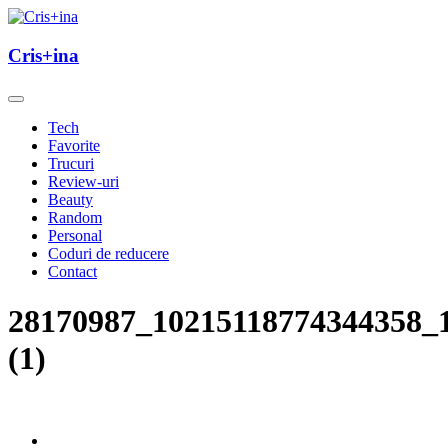
Skip
to
un blog cu de toate
content
Cris+ina
Cris+ina
Tech
Favorite
Trucuri
Review-uri
Beauty
Random
Personal
Coduri de reducere
Contact
28170987_10215118774344358_
(1)