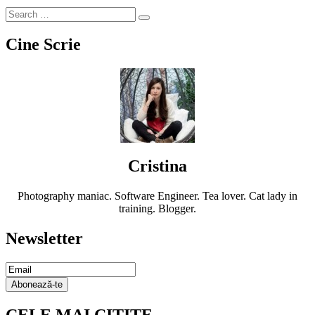
Cine Scrie
Cristina
Photography maniac. Software Engineer. Tea lover. Cat lady in
training. Blogger.
Newsletter
Email
Subscription
Abonează-te
CELE MAI CITITE