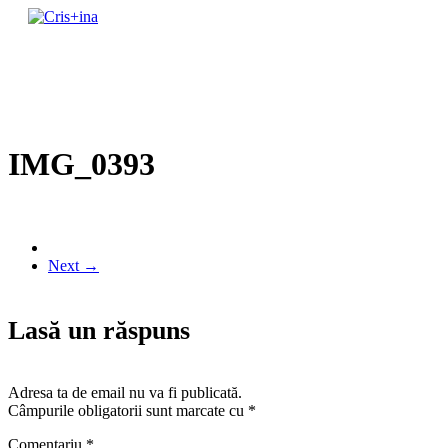
Skip
to
un blog cu de toate
content
Cris+ina
IMG_0393
Next →
Lasă un răspuns
Adresa ta de email nu va fi publicată.
Câmpurile obligatorii sunt marcate cu
*
Comentariu
*