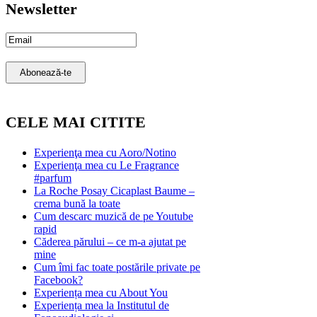
Newsletter
Email
Subscription
Abonează-te
CELE MAI CITITE
Experienţa mea cu Aoro/Notino
Experienţa mea cu Le Fragrance
#parfum
La Roche Posay Cicaplast Baume –
crema bună la toate
Cum descarc muzică de pe Youtube
rapid
Căderea părului – ce m-a ajutat pe
mine
Cum îmi fac toate postările private pe
Facebook?
Experiența mea cu About You
Experiența mea la Institutul de