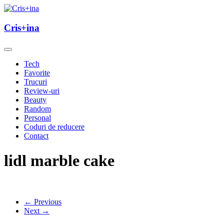
Skip
to
un blog cu de toate
content
Cris+ina
Cris+ina
Tech
Favorite
Trucuri
Review-uri
Beauty
Random
Personal
Coduri de reducere
Contact
lidl marble cake
← Previous
Next →