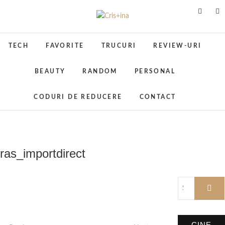
Skip
to
Cris+ina
UN BLOG CU DE TOATE
content
TECH
FAVORITE
TRUCURI
REVIEW-URI
BEAUTY
RANDOM
PERSONAL
CODURI DE REDUCERE
CONTACT
ras_importdirect
CINE