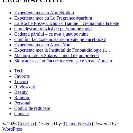
Experienţa mea cu Aoro/Notino
Experienţa mea cu Le Fragrance #parfum
La Roche Posay Cicaplast Baume – crema bună la toate
Cum descarc muzică de pe Youtube rapid
Căderea părului – ce m-a ajutat pe mine
Cum îmi fac toate postările private pe Facebook?
Experiența mea cu About You
Experiența mea la Institutul de Fonoaudiologie și…
Măcinişul de la Solaris – micul dejun preferat
Skincare – ce am încercat recent și ce vreau să încerc
Tech
Favorite
Trucuri
Review-uri
Beauty
Random
Personal
Coduri de reducere
Contact
© 2026
Cris+ina
| Designed by:
Theme Freesia
| Powered by:
WordPress