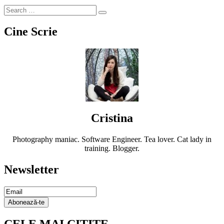
Cine Scrie
Cristina
Photography maniac. Software Engineer. Tea lover. Cat lady in
training. Blogger.
Newsletter
Email
Subscription
Abonează-te
CELE MAI CITITE