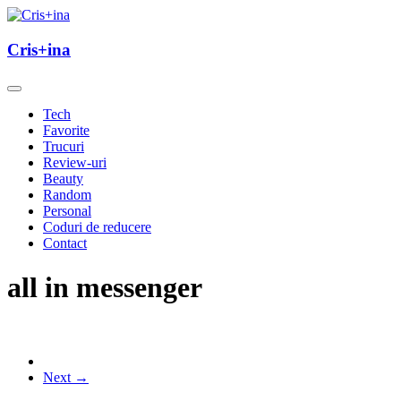
Skip
to
un blog cu de toate
content
Cris+ina
Cris+ina
Tech
Favorite
Trucuri
Review-uri
Beauty
Random
Personal
Coduri de reducere
Contact
all in messenger
Next →