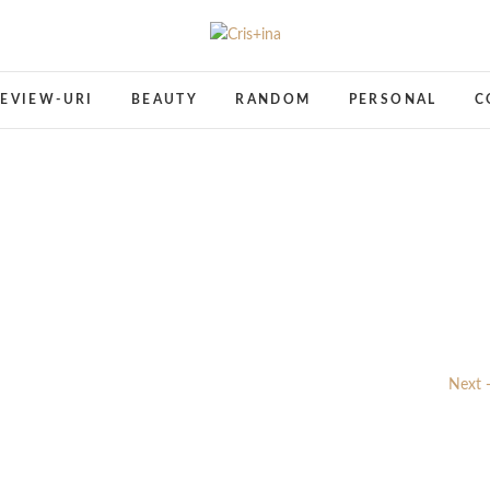
Cris+ina
UN BLOG CU DE TOATE
EVIEW-URI
BEAUTY
RANDOM
PERSONAL
C
Next