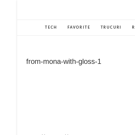
Skip
to
content
TECH
FAVORITE
TRUCURI
R
from-mona-with-gloss-1