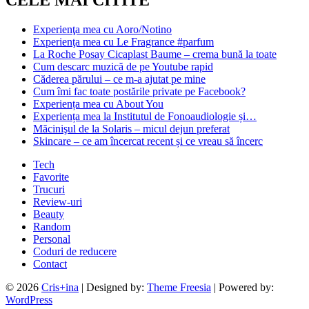
Experienţa mea cu Aoro/Notino
Experienţa mea cu Le Fragrance #parfum
La Roche Posay Cicaplast Baume – crema bună la toate
Cum descarc muzică de pe Youtube rapid
Căderea părului – ce m-a ajutat pe mine
Cum îmi fac toate postările private pe Facebook?
Experiența mea cu About You
Experiența mea la Institutul de Fonoaudiologie și…
Măcinişul de la Solaris – micul dejun preferat
Skincare – ce am încercat recent și ce vreau să încerc
Tech
Favorite
Trucuri
Review-uri
Beauty
Random
Personal
Coduri de reducere
Contact
© 2026
Cris+ina
| Designed by:
Theme Freesia
| Powered by:
WordPress