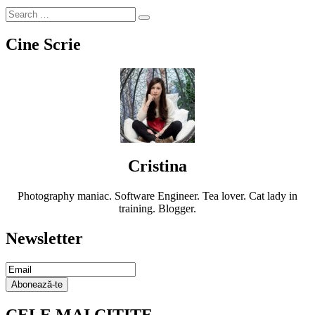
Cine Scrie
Cristina
Photography maniac. Software Engineer. Tea lover. Cat lady in
training. Blogger.
Newsletter
Email
Subscription
Abonează-te
CELE MAI CITITE