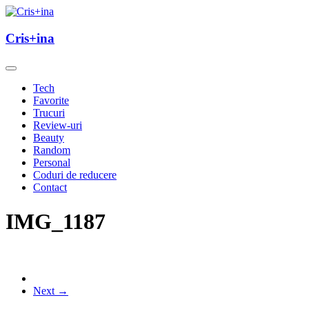
Skip
to
un blog cu de toate
content
Cris+ina
Cris+ina
Tech
Favorite
Trucuri
Review-uri
Beauty
Random
Personal
Coduri de reducere
Contact
IMG_1187
Next →