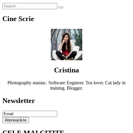
Cine Scrie
Cristina
Photography maniac. Software Engineer. Tea lover. Cat lady in
training. Blogger.
Newsletter
Email
Subscription
Abonează-te
CELE MAI CITITE