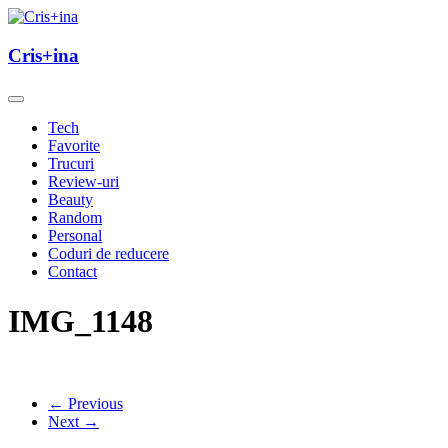
Skip
to
un blog cu de toate
content
Cris+ina
Cris+ina
Tech
Favorite
Trucuri
Review-uri
Beauty
Random
Personal
Coduri de reducere
Contact
IMG_1148
← Previous
Next →