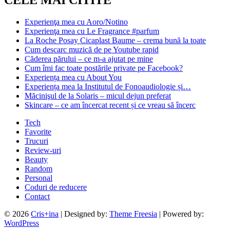
Experienţa mea cu Aoro/Notino
Experienţa mea cu Le Fragrance #parfum
La Roche Posay Cicaplast Baume – crema bună la toate
Cum descarc muzică de pe Youtube rapid
Căderea părului – ce m-a ajutat pe mine
Cum îmi fac toate postările private pe Facebook?
Experiența mea cu About You
Experiența mea la Institutul de Fonoaudiologie și…
Măcinişul de la Solaris – micul dejun preferat
Skincare – ce am încercat recent și ce vreau să încerc
Tech
Favorite
Trucuri
Review-uri
Beauty
Random
Personal
Coduri de reducere
Contact
© 2026
Cris+ina
| Designed by:
Theme Freesia
| Powered by:
WordPress