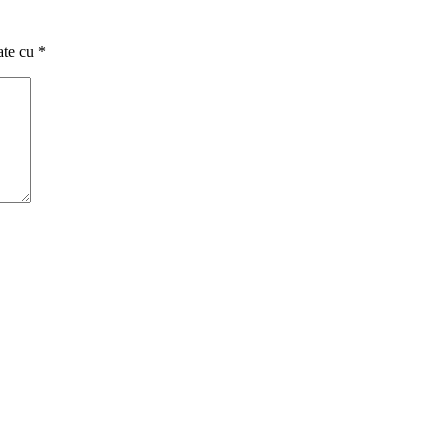
ate cu
*