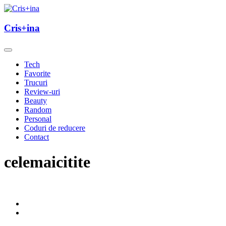
Skip
to
un blog cu de toate
content
Cris+ina
Cris+ina
Tech
Favorite
Trucuri
Review-uri
Beauty
Random
Personal
Coduri de reducere
Contact
celemaicitite