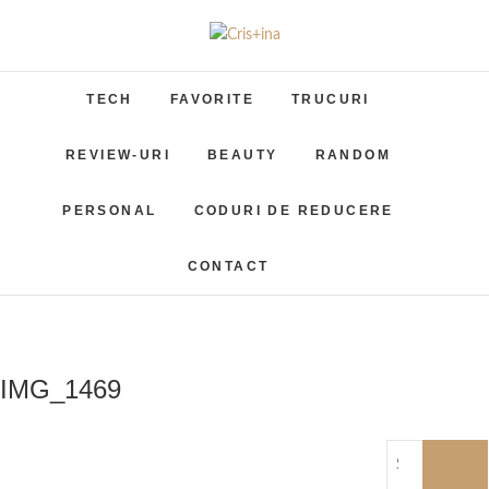
Skip
to
Cris+ina
UN BLOG CU DE TOATE
content
TECH
FAVORITE
TRUCURI
REVIEW-URI
BEAUTY
RANDOM
PERSONAL
CODURI DE REDUCERE
CONTACT
IMG_1469