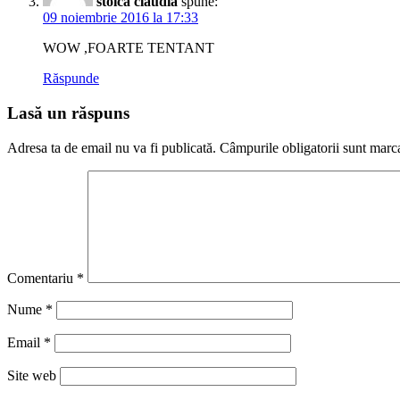
stoica claudia
spune:
09 noiembrie 2016 la 17:33
WOW ,FOARTE TENTANT
Răspunde
Lasă un răspuns
Adresa ta de email nu va fi publicată.
Câmpurile obligatorii sunt marc
Comentariu
*
Nume
*
Email
*
Site web