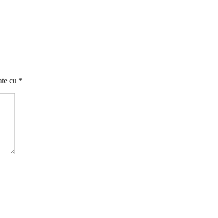
ate cu
*