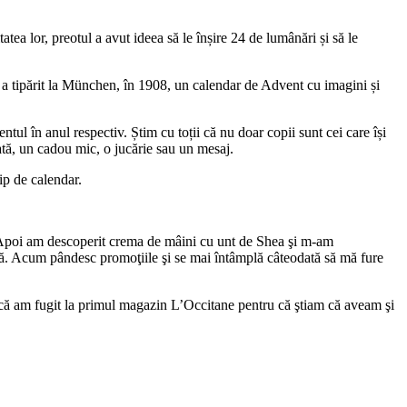
tea lor, preotul a avut ideea să le înșire 24 de lumânări și să le
 a tipărit la München, în 1908, un calendar de Advent cu imagini și
l în anul respectiv. Știm cu toții că nu doar copii sunt cei care își
ată, un cadou mic, o jucărie sau un mesaj.
ip de calendar.
. Apoi am descoperit crema de mâini cu unt de Shea şi m-am
imă. Acum pândesc promoţiile şi se mai întâmplă câteodată să mă fure
că am fugit la primul magazin L’Occitane pentru că ştiam că aveam şi