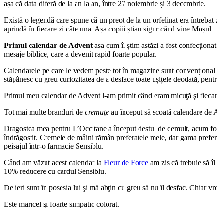
așa că data diferă de la an la an, între 27 noiembrie și 3 decembrie.
Există o legendă care spune că un preot de la un orfelinat era întrebat z
aprindă în fiecare zi câte una. Așa copiii știau sigur când vine Moșul.
Primul calendar de Advent
asa cum îl știm astăzi a fost confecționa
mesaje biblice, care a devenit rapid foarte popular.
Calendarele pe care le vedem peste tot în magazine sunt convențional nu
stăpânesc cu greu curiozitatea de a desface toate ușițele deodată, pent
Primul meu calendar de Advent l-am primit când eram micuţă şi fiecare 
Tot mai multe branduri de
cremuţe
au început să scoată calendare de
Dragostea mea pentru L’Occitane a început destul de demult, acum foa
îndrăgostit. Cremele de mâini rămân preferatele mele, dar gama prefer
peisajul într-o farmacie Sensiblu.
Când am văzut acest calendar la
Fleur de Force
am zis că trebuie să î
10% reducere cu cardul Sensiblu.
De ieri sunt în posesia lui şi mă abţin cu greu să nu îl desfac. Chiar vr
Este măricel şi foarte simpatic colorat.