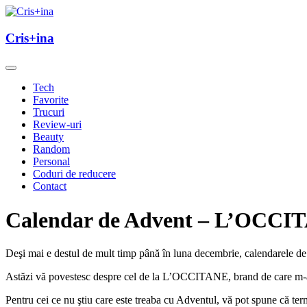
Skip
to
un blog cu de toate
content
Cris+ina
Cris+ina
Tech
Favorite
Trucuri
Review-uri
Beauty
Random
Personal
Coduri de reducere
Contact
Calendar de Advent – L’OCCIT
Deşi mai e destul de mult timp până în luna decembrie, calendarele d
Astăzi vă povestesc despre cel de la L’OCCITANE, brand de care m-a
Pentru cei ce nu ştiu care este treaba cu Adventul, vă pot spune că t