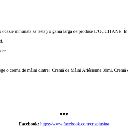
ste o ocazie minunată să testaţi o gamă largă de produse L’OCCITANE. În 
i.
ere.
ut alege o cremă de mâini dintre: Cremă de Mâini Arlésienne 30ml, Cr
♥♥♥
Facebook:
https://www.facebook.com/crisplusina