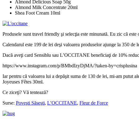
Almond Delicious Soap 50g
Almond Milk Concentrate 20ml
Shea Foot Cream 10ml
Produsele sunt travel friendly şi selecţia este minunată. Eu zic că e
Calendarul este 199 de lei deşi valoarea produselor ajunge la 350 de le
Dacă aveţi card Sensiblu sau L’OCCITANE beneficiaţi de 10% reduc
https://www.instagram.com/p/BMbdIzyDjMA/?taken-by=crisplusina
Iar pentru că valoarea lui a depăşit suma de 130 de lei, mi-am put
Joyeuses Fêtes 30ml.
Ce ziceţi? Vă tentează?
Surse:
Poveşti Săseşti
,
L’OCCITANE
,
Fleur de Force