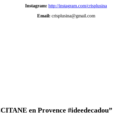
Instagram:
http://instagram.com/crisplusina
Email:
crisplusina@gmail.com
OCCITANE en Provence #ideedecadou”