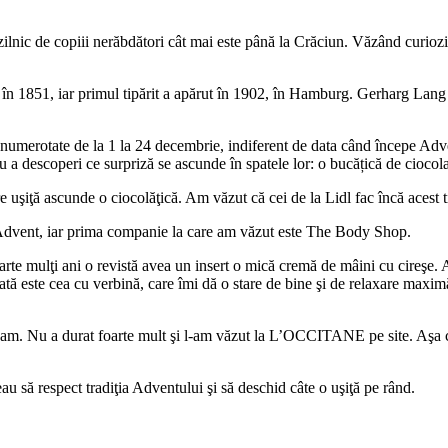
ilnic de copiii nerăbdători cât mai este până la Crăciun. Văzând curiozita
t în 1851, iar primul tipărit a apărut în 1902, în Hamburg. Gerharg Lang
merotate de la 1 la 24 decembrie, indiferent de data când începe Adventu
ru a descoperi ce surpriză se ascunde în spatele lor: o bucățică de ciocol
uşiţă ascunde o ciocolăţică. Am văzut că cei de la Lidl fac încă acest t
 Advent, iar prima companie la care am văzut este The Body Shop.
rte mulţi ani o revistă avea un insert o mică cremă de mâini cu cireşe
ată este cea cu verbină, care îmi dă o stare de bine şi de relaxare max
l am. Nu a durat foarte mult şi l-am văzut la L’OCCITANE pe site. Aşa 
eau să respect tradiţia Adventului şi să deschid câte o uşiţă pe rând.