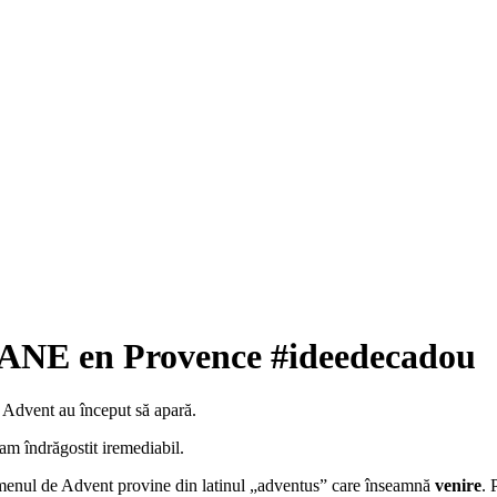
ANE en Provence #ideedecadou
e Advent au început să apară.
m îndrăgostit iremediabil.
ermenul de Advent provine din latinul „adventus” care înseamnă
venire
. 