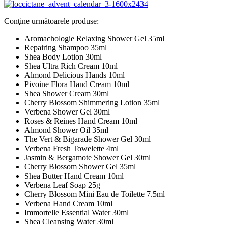
Conţine următoarele produse:
Aromachologie Relaxing Shower Gel 35ml
Repairing Shampoo 35ml
Shea Body Lotion 30ml
Shea Ultra Rich Cream 10ml
Almond Delicious Hands 10ml
Pivoine Flora Hand Cream 10ml
Shea Shower Cream 30ml
Cherry Blossom Shimmering Lotion 35ml
Verbena Shower Gel 30ml
Roses & Reines Hand Cream 10ml
Almond Shower Oil 35ml
The Vert & Bigarade Shower Gel 30ml
Verbena Fresh Towelette 4ml
Jasmin & Bergamote Shower Gel 30ml
Cherry Blossom Shower Gel 35ml
Shea Butter Hand Cream 10ml
Verbena Leaf Soap 25g
Cherry Blossom Mini Eau de Toilette 7.5ml
Verbena Hand Cream 10ml
Immortelle Essential Water 30ml
Shea Cleansing Water 30ml