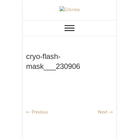
Skip
to
UN BLOG CU DE TOATE
Cris+ina
content
cryo-flash-
mask___230906
← Previous
Next →