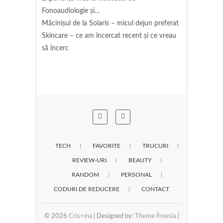
Fonoaudiologie și…
Măcinişul de la Solaris – micul dejun preferat
Skincare – ce am încercat recent și ce vreau
să încerc
TECH
FAVORITE
TRUCURI
REVIEW-URI
BEAUTY
RANDOM
PERSONAL
CODURI DE REDUCERE
CONTACT
© 2026
Cris+ina
| Designed by:
Theme Freesia
|