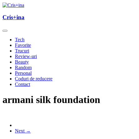
Skip
to
un blog cu de toate
content
Cris+ina
Cris+ina
Tech
Favorite
Trucuri
Review-uri
Beauty
Random
Personal
Coduri de reducere
Contact
armani silk foundation
Next →