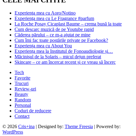
Experienţa mea cu Aoro/Notino
Experienţa mea cu Le Fragrance #parfum
La Roche Posay Cicaplast Baume – crema bună la toate
Cum descarc muzică de pe Youtube rapid
Căderea părului – ce m-a ajutat pe mine
Cum îmi fac toate postările private pe Facebook?
Experiența mea cu About You
Experiența mea la Institutul de Fonoaudiologie și…
Măcinişul de la Solaris – micul dejun preferat
Skincare – ce am încercat recent și ce vreau să încerc
Tech
Favorite
Trucuri
Review-uri
Beauty
Random
Personal
Coduri de reducere
Contact
© 2026
Cris+ina
| Designed by:
Theme Freesia
| Powered by:
WordPress