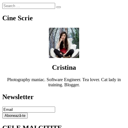
Cine Scrie
Cristina
Photography maniac. Software Engineer. Tea lover. Cat lady in
training. Blogger.
Newsletter
Email
Subscription
Abonează-te
CELE MAI CITITE