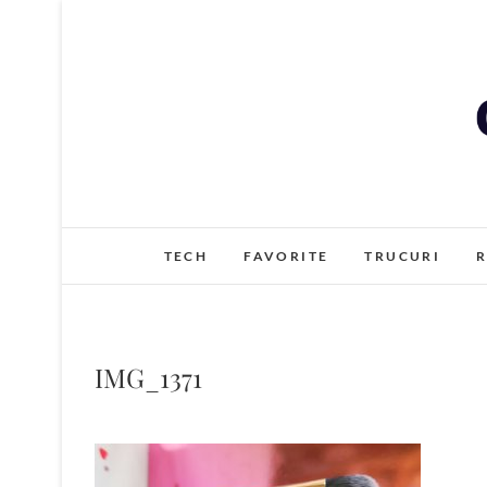
Skip
to
content
TECH
FAVORITE
TRUCURI
R
IMG_1371