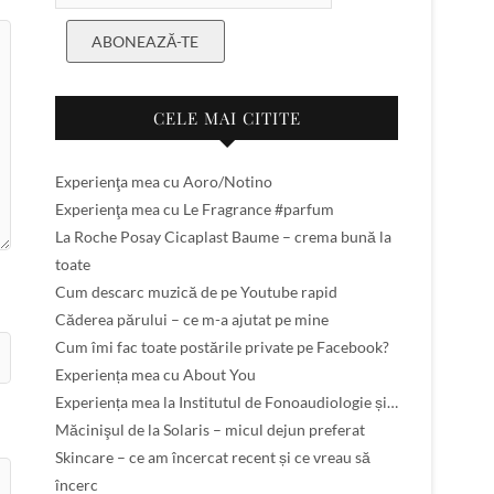
ABONEAZĂ-TE
CELE MAI CITITE
Experienţa mea cu Aoro/Notino
Experienţa mea cu Le Fragrance #parfum
La Roche Posay Cicaplast Baume – crema bună la
toate
Cum descarc muzică de pe Youtube rapid
Căderea părului – ce m-a ajutat pe mine
Cum îmi fac toate postările private pe Facebook?
Experiența mea cu About You
Experiența mea la Institutul de Fonoaudiologie și…
Măcinişul de la Solaris – micul dejun preferat
Skincare – ce am încercat recent și ce vreau să
încerc