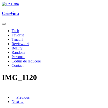
Skip
to
un blog cu de toate
content
Cris+ina
Cris+ina
Tech
Favorite
Trucuri
Review-uri
Beauty
Random
Personal
Coduri de reducere
Contact
IMG_1120
← Previous
Next →