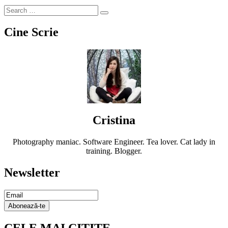
Cine Scrie
Cristina
Photography maniac. Software Engineer. Tea lover. Cat lady in
training. Blogger.
Newsletter
Email
Subscription
Abonează-te
CELE MAI CITITE