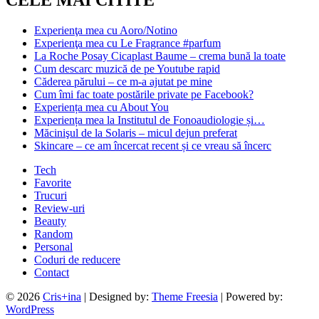
Experienţa mea cu Aoro/Notino
Experienţa mea cu Le Fragrance #parfum
La Roche Posay Cicaplast Baume – crema bună la toate
Cum descarc muzică de pe Youtube rapid
Căderea părului – ce m-a ajutat pe mine
Cum îmi fac toate postările private pe Facebook?
Experiența mea cu About You
Experiența mea la Institutul de Fonoaudiologie și…
Măcinişul de la Solaris – micul dejun preferat
Skincare – ce am încercat recent și ce vreau să încerc
Tech
Favorite
Trucuri
Review-uri
Beauty
Random
Personal
Coduri de reducere
Contact
© 2026
Cris+ina
| Designed by:
Theme Freesia
| Powered by:
WordPress