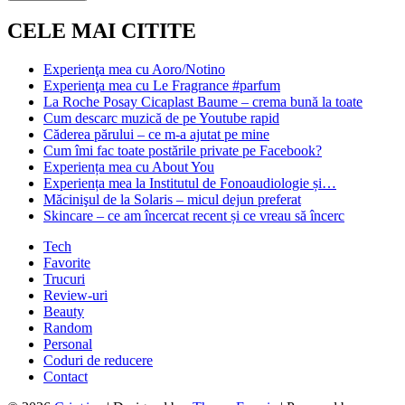
CELE MAI CITITE
Experienţa mea cu Aoro/Notino
Experienţa mea cu Le Fragrance #parfum
La Roche Posay Cicaplast Baume – crema bună la toate
Cum descarc muzică de pe Youtube rapid
Căderea părului – ce m-a ajutat pe mine
Cum îmi fac toate postările private pe Facebook?
Experiența mea cu About You
Experiența mea la Institutul de Fonoaudiologie și…
Măcinişul de la Solaris – micul dejun preferat
Skincare – ce am încercat recent și ce vreau să încerc
Tech
Favorite
Trucuri
Review-uri
Beauty
Random
Personal
Coduri de reducere
Contact