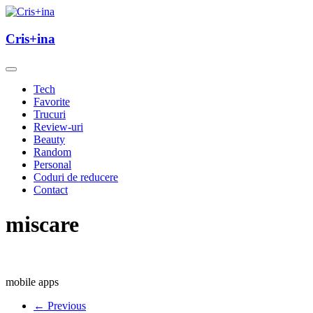
Skip
to
un blog cu de toate
content
Cris+ina
Cris+ina
Tech
Favorite
Trucuri
Review-uri
Beauty
Random
Personal
Coduri de reducere
Contact
miscare
mobile apps
← Previous