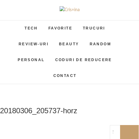
Skip
to
Cris+ina
UN BLOG CU DE TOATE
content
TECH
FAVORITE
TRUCURI
REVIEW-URI
BEAUTY
RANDOM
PERSONAL
CODURI DE REDUCERE
CONTACT
20180306_205737-horz