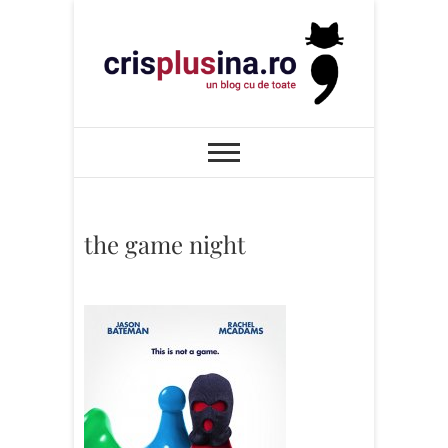
Skip
to
content
Cris+ina
UN BLOG CU DE TOATE
the game night