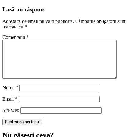
Lasă un răspuns
Adresa ta de email nu va fi publicată.
Câmpurile obligatorii sunt
marcate cu
*
Comentariu
*
Nume
*
Email
*
Site web
Nu găseşti ceva?