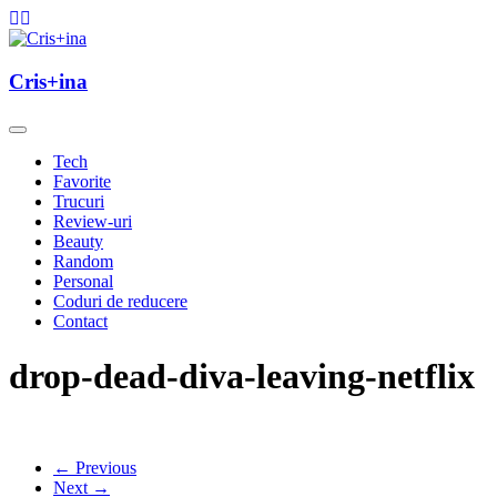
Skip
to
content
un blog cu de toate
Cris+ina
Cris+ina
Tech
Favorite
Trucuri
Review-uri
Beauty
Random
Personal
Coduri de reducere
Contact
drop-dead-diva-leaving-netflix
← Previous
Next →