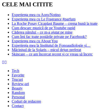
CELE MAI CITITE
Experienţa mea cu Aoro/Notino
Experienţa mea cu Le Fragrance #parfum
La Roche Posay Cicaplast Baume – crema bună la toate
Cum descarc muzică de pe Youtube rapid
Căderea părului – ce m-a ajutat pe mine
Cum îmi fac toate postările private pe Facebook?
Experiența mea cu About You
Experiența mea la Institutul de Fonoaudiologie și…
Măcinişul de la Solaris – micul dejun preferat
Skincare – ce am încercat recent și ce vreau să încerc
Tech
Favorite
Trucuri
Review-uri
Beauty
Random
Personal
Coduri de reducere
Contact