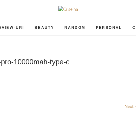
Cris+ina
UN BLOG CU DE TOATE
EVIEW-URI
BEAUTY
RANDOM
PERSONAL
C
-pro-10000mah-type-c
Next