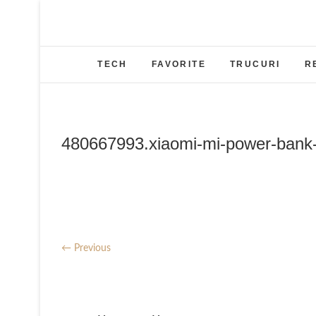
Skip
to
content
TECH
FAVORITE
TRUCURI
R
480667993.xiaomi-mi-power-bank
← Previous