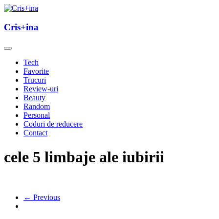
Skip
to
un blog cu de toate
content
Cris+ina
Cris+ina
Tech
Favorite
Trucuri
Review-uri
Beauty
Random
Personal
Coduri de reducere
Contact
cele 5 limbaje ale iubirii
← Previous