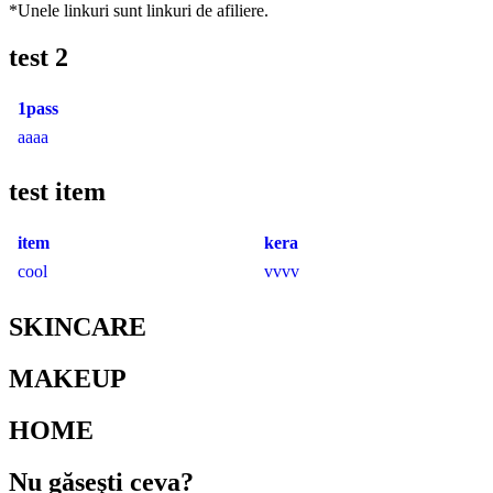
*Unele linkuri sunt linkuri de afiliere.
test 2
1pass
aaaa
test item
item
kera
cool
vvvv
SKINCARE
MAKEUP
HOME
Nu găseşti ceva?