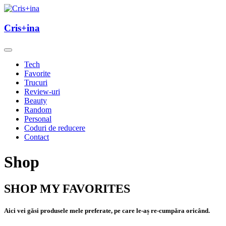
Skip
to
un blog cu de toate
content
Cris+ina
Cris+ina
Tech
Favorite
Trucuri
Review-uri
Beauty
Random
Personal
Coduri de reducere
Contact
Shop
SHOP MY FAVORITES
Aici vei găsi produsele mele preferate, pe care le-aș re-cumpăra oricând.