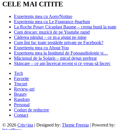
CELE MAI CITITE
Experienţa mea cu Aoro/Notino
Experienţa mea cu Le Fragrance #parfum
La Roche Posay Cicaplast Baume – crema bună la toate
Cum descarc muzică de pe Youtube rapid
Căderea părului – ce m-a ajutat pe mine
Cum îmi fac toate postările private pe Facebook?
Experiența mea cu About You
Experiența mea la Institutul de Fonoaudiologie și…
Măcinişul de la Solaris – micul dejun preferat
Skincare – ce am încercat recent și ce vreau să încerc
Tech
Favorite
Trucuri
Review-uri
Beauty
Random
Personal
Coduri de reducere
Contact
© 2026
Cris+ina
| Designed by:
Theme Freesia
| Powered by: