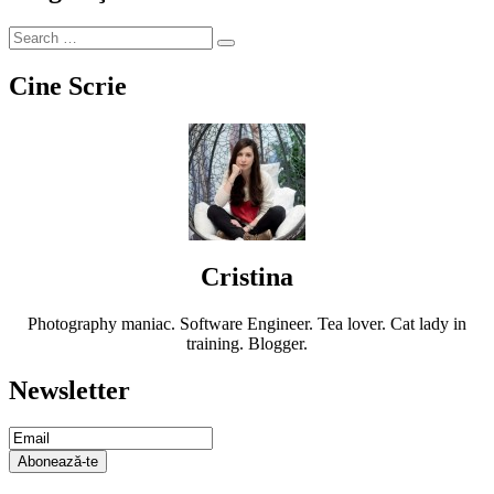
Cine Scrie
Cristina
Photography maniac. Software Engineer. Tea lover. Cat lady in
training. Blogger.
Newsletter
Email
Subscription
Abonează-te